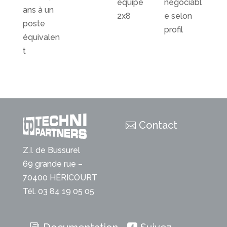
équipe
négociabl
ans à un
2x8
e selon
poste
profil
équivalen
t
Contact
Z.I. de Bussurel
69 grande rue –
70400 HÉRICOURT
Tél. 03 84 19 05 05